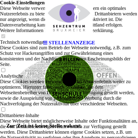
Cookie-Einstellungen
Diese Webseite verwendet Cookies, um Besuchern ein optimales
Nutzererlebnis zu bieten. Bestimmte Inhalte von Drittanbietern werden
nur angezeigt, wenn die entsprechende Option aktiviert ist. Die
Datenverarbeitung kann dann auch in einem Drittland erfolgen.
Weitere Informationen hierzu in der Datenschutzerklärung.
Technisch notwendige
STELLENANZEIGE
Diese Cookies sind zum Betrieb der Webseite notwendig, z.B. zum
Schutz vor Hackerangriffen und zur Gewährleistung eines
konsistenten und der Nachfrage angepassten Erscheinungsbilds der
Seite.
Analytische
Diese Cookies werden verwendet, um das Nutzererlebnis weiter zu
optimieren. Hierunter fallen auch Statistiken, die dem
Webseitenbetreiber von Drittanbietern zur Verfügung gestellt werden,
sowie die Ausspielung von personalisierter Werbung durch die
Nachverfolgung der Nutzeraktivität über verschiedene Webseiten.
Drittanbieter-Inhalte
Diese Webseite bietet möglicherweise Inhalte oder Funktionalitäten an,
Zur Zeit ist keine Stelle vakant.
die von Drittanbietern eigenverantwortlich zur Verfügung gestellt
werden. Diese Drittanbieter können eigene Cookies setzen, z.B. um
die Nutzeraktivität zu verfolgen oder ihre Angebote zu personalisieren