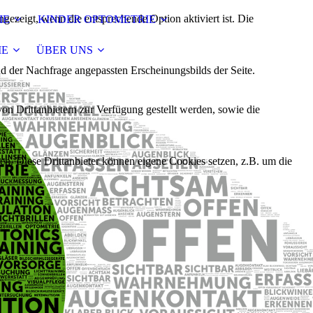
ezeigt, wenn die entsprechende Option aktiviert ist. Die
IE
KINDER OPTOMETRIE
IE
ÜBER UNS
d der Nachfrage angepassten Erscheinungsbilds der Seite.
on Drittanbietern zur Verfügung gestellt werden, sowie die
den. Diese Drittanbieter können eigene Cookies setzen, z.B. um die