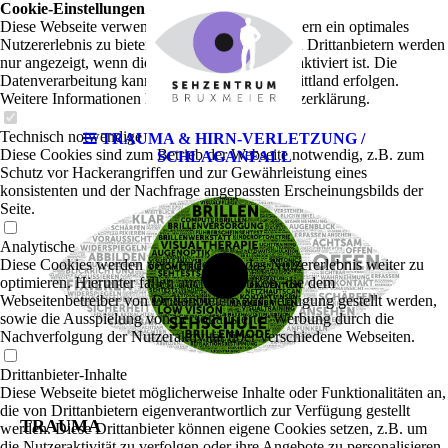
Cookie-Einstellungen
Diese Webseite verwendet Cookies, um Besuchern ein optimales
Nutzererlebnis zu bieten. Bestimmte Inhalte von Drittanbietern werden
nur angezeigt, wenn die entsprechende Option aktiviert ist. Die
Datenverarbeitung kann dann auch in einem Drittland erfolgen.
Weitere Informationen hierzu in der Datenschutzerklärung.
Technisch notwendige
TRAUMA & HIRN-VERLETZUNG /
Diese Cookies sind zum Betrieb der Webseite notwendig, z.B. zum
SCHLAGANFALL
Schutz vor Hackerangriffen und zur Gewährleistung eines
konsistenten und der Nachfrage angepassten Erscheinungsbilds der
Seite.
Analytische
Diese Cookies werden verwendet, um das Nutzererlebnis weiter zu
optimieren. Hierunter fallen auch Statistiken, die dem
Webseitenbetreiber von Drittanbietern zur Verfügung gestellt werden,
sowie die Ausspielung von personalisierter Werbung durch die
Nachverfolgung der Nutzeraktivität über verschiedene Webseiten.
Drittanbieter-Inhalte
Diese Webseite bietet möglicherweise Inhalte oder Funktionalitäten an,
die von Drittanbietern eigenverantwortlich zur Verfügung gestellt
TRAUMA
werden. Diese Drittanbieter können eigene Cookies setzen, z.B. um
die Nutzeraktivität zu verfolgen oder ihre Angebote zu personalisieren