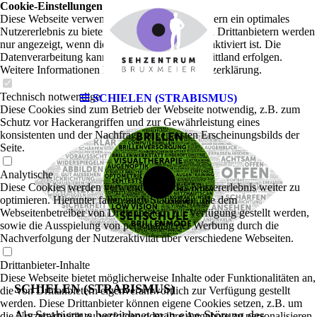
Cookie-Einstellungen
Diese Webseite verwendet Cookies, um Besuchern ein optimales
Nutzererlebnis zu bieten. Bestimmte Inhalte von Drittanbietern werden
nur angezeigt, wenn die entsprechende Option aktiviert ist. Die
Datenverarbeitung kann dann auch in einem Drittland erfolgen.
Weitere Informationen hierzu in der Datenschutzerklärung.
Technisch notwendige
SCHIELEN (STRABISMUS)
Diese Cookies sind zum Betrieb der Webseite notwendig, z.B. zum
Schutz vor Hackerangriffen und zur Gewährleistung eines
konsistenten und der Nachfrage angepassten Erscheinungsbilds der
Seite.
Analytische
Diese Cookies werden verwendet, um das Nutzererlebnis weiter zu
optimieren. Hierunter fallen auch Statistiken, die dem
Webseitenbetreiber von Drittanbietern zur Verfügung gestellt werden,
sowie die Ausspielung von personalisierter Werbung durch die
Nachverfolgung der Nutzeraktivität über verschiedene Webseiten.
Drittanbieter-Inhalte
Diese Webseite bietet möglicherweise Inhalte oder Funktionalitäten an,
SCHIELEN (STRABISMUS)
die von Drittanbietern eigenverantwortlich zur Verfügung gestellt
werden. Diese Drittanbieter können eigene Cookies setzen, z.B. um
Als Strabismus bezeichnet man eine Störung des
die Nutzeraktivität zu verfolgen oder ihre Angebote zu personalisieren