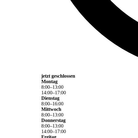
jetzt geschlossen
Montag
8
:
00
–
13
:
00
14
:
00
–
17
:
00
Dienstag
8
:
00
–
16
:
00
Mittwoch
8
:
00
–
13
:
00
Donnerstag
8
:
00
–
13
:
00
14
:
00
–
17
:
00
Freitag