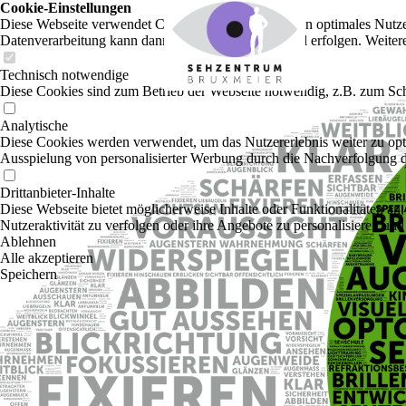
Cookie-Einstellungen
Diese Webseite verwendet Cookies, um Besuchern ein optimales Nutzerer
Datenverarbeitung kann dann auch in einem Drittland erfolgen. Weiter
Technisch notwendige
Diese Cookies sind zum Betrieb der Webseite notwendig, z.B. zum Sch
Analytische
Diese Cookies werden verwendet, um das Nutzererlebnis weiter zu optim
Ausspielung von personalisierter Werbung durch die Nachverfolgung de
Drittanbieter-Inhalte
Diese Webseite bietet möglicherweise Inhalte oder Funktionalitäten an,
Nutzeraktivität zu verfolgen oder ihre Angebote zu personalisieren und
Ablehnen
Alle akzeptieren
Speichern