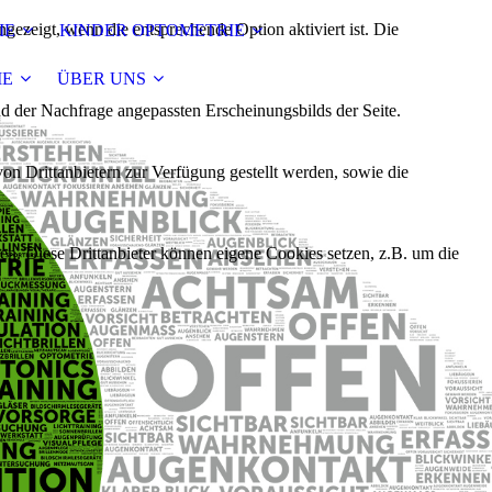
ezeigt, wenn die entsprechende Option aktiviert ist. Die
IE
KINDER OPTOMETRIE
IE
ÜBER UNS
d der Nachfrage angepassten Erscheinungsbilds der Seite.
on Drittanbietern zur Verfügung gestellt werden, sowie die
den. Diese Drittanbieter können eigene Cookies setzen, z.B. um die