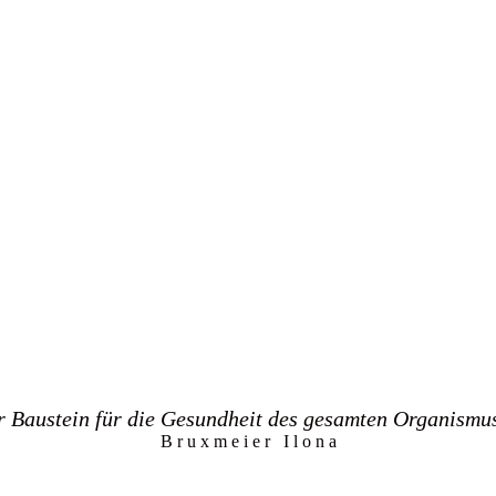
er Baustein für die Gesundheit des gesamten Organismu
B r u x m e i e r I l o n a