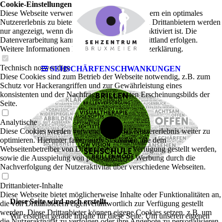
Cookie-Einstellungen
Diese Webseite verwendet Cookies, um Besuchern ein optimales
Nutzererlebnis zu bieten. Bestimmte Inhalte von Drittanbietern werden
nur angezeigt, wenn die entsprechende Option aktiviert ist. Die
Datenverarbeitung kann dann auch in einem Drittland erfolgen.
Weitere Informationen hierzu in der Datenschutzerklärung.
Technisch notwendige
SEHSCHÄRFENSCHWANKUNGEN
Diese Cookies sind zum Betrieb der Webseite notwendig, z.B. zum
Schutz vor Hackerangriffen und zur Gewährleistung eines
konsistenten und der Nachfrage angepassten Erscheinungsbilds der
Seite.
Analytische
Diese Cookies werden verwendet, um das Nutzererlebnis weiter zu
optimieren. Hierunter fallen auch Statistiken, die dem
Webseitenbetreiber von Drittanbietern zur Verfügung gestellt werden,
sowie die Ausspielung von personalisierter Werbung durch die
Nachverfolgung der Nutzeraktivität über verschiedene Webseiten.
Drittanbieter-Inhalte
Diese Webseite bietet möglicherweise Inhalte oder Funktionalitäten an,
Diese Seite wird noch erstellt.
die von Drittanbietern eigenverantwortlich zur Verfügung gestellt
werden. Diese Drittanbieter können eigene Cookies setzen, z.B. um
Wir erstellen gerade Inhalte für diese Seite. Um unseren eigenen
die Nutzeraktivität zu verfolgen oder ihre Angebote zu personalisieren