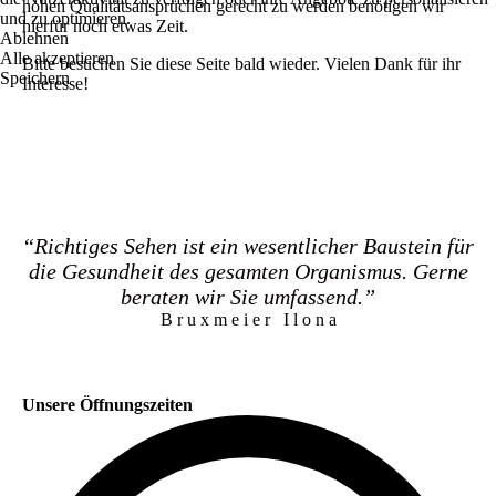
hohen Qualitätsansprüchen gerecht zu werden benötigen wir
und zu optimieren.
hierfür noch etwas Zeit.
Ablehnen
Alle akzeptieren
Bitte besuchen Sie diese Seite bald wieder. Vielen Dank für ihr
Speichern
Interesse!
“Richtiges Sehen ist ein wesentlicher Baustein für
die Gesundheit des gesamten Organismus. Gerne
beraten wir Sie umfassend.”
B r u x m e i e r I l o n a
Unsere Öffnungszeiten