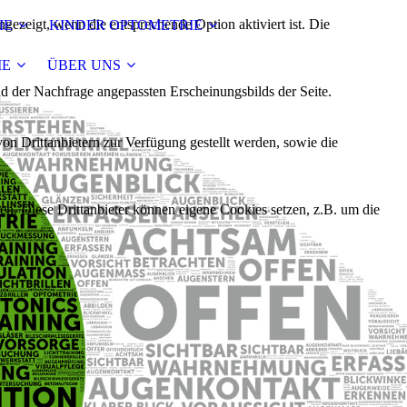
ezeigt, wenn die entsprechende Option aktiviert ist. Die
IE
KINDER OPTOMETRIE
IE
ÜBER UNS
d der Nachfrage angepassten Erscheinungsbilds der Seite.
on Drittanbietern zur Verfügung gestellt werden, sowie die
den. Diese Drittanbieter können eigene Cookies setzen, z.B. um die