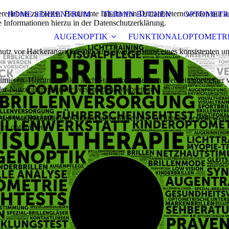
lebnis zu bieten. Bestimmte Inhalte von Drittanbietern werden nur ang
HOME SEHZENTRUM
TERMIN BUCHEN
OPTOMETR
e Informationen hierzu in der Datenschutzerklärung.
AUGENOPTIK
FUNKTIONALOPTOMETR
utz vor Hackerangriffen und zur Gewährleistung eines konsistenten un
ieren. Hierunter fallen auch Statistiken, die dem Webseitenbetreiber v
r Nutzeraktivität über verschiedene Webseiten.
 die von Drittanbietern eigenverantwortlich zur Verfügung gestellt wer
 zu optimieren.