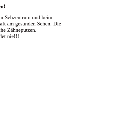
en!
em Sehzentrum und beim
rhaft am gesunden Sehen. Die
iche Zähneputzen.
et nie!!!