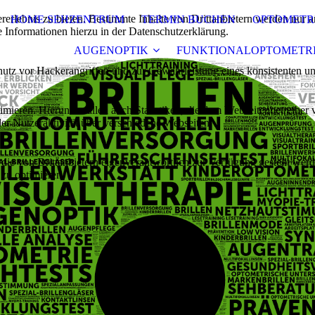
lebnis zu bieten. Bestimmte Inhalte von Drittanbietern werden nur ang
HOME SEHZENTRUM
TERMIN BUCHEN
OPTOMETR
e Informationen hierzu in der Datenschutzerklärung.
AUGENOPTIK
FUNKTIONALOPTOMETR
utz vor Hackerangriffen und zur Gewährleistung eines konsistenten un
ieren. Hierunter fallen auch Statistiken, die dem Webseitenbetreiber v
r Nutzeraktivität über verschiedene Webseiten.
 die von Drittanbietern eigenverantwortlich zur Verfügung gestellt wer
 zu optimieren.