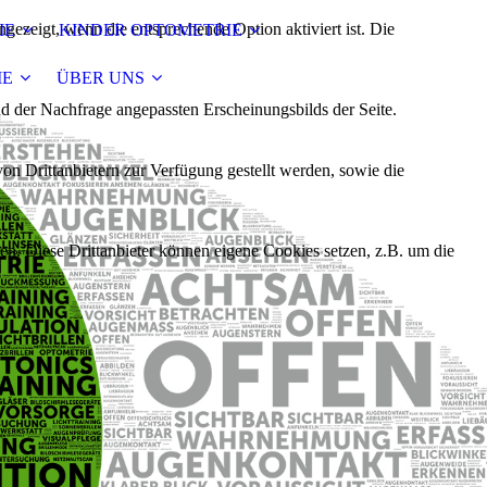
ezeigt, wenn die entsprechende Option aktiviert ist. Die
IE
KINDER OPTOMETRIE
IE
ÜBER UNS
d der Nachfrage angepassten Erscheinungsbilds der Seite.
on Drittanbietern zur Verfügung gestellt werden, sowie die
den. Diese Drittanbieter können eigene Cookies setzen, z.B. um die